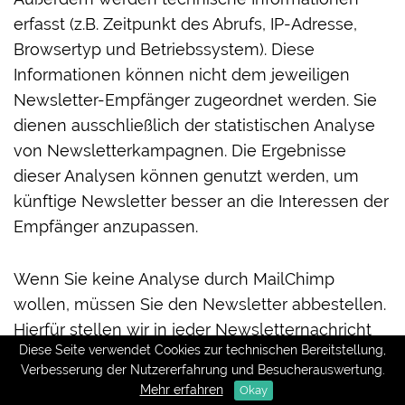
erfasst (z.B. Zeitpunkt des Abrufs, IP-Adresse,
Browsertyp und Betriebssystem). Diese
Informationen können nicht dem jeweiligen
Newsletter-Empfänger zugeordnet werden. Sie
dienen ausschließlich der statistischen Analyse
von Newsletterkampagnen. Die Ergebnisse
dieser Analysen können genutzt werden, um
künftige Newsletter besser an die Interessen der
Empfänger anzupassen.
Wenn Sie keine Analyse durch MailChimp
wollen, müssen Sie den Newsletter abbestellen.
Hierfür stellen wir in jeder Newsletternachricht
Diese Seite verwendet Cookies zur technischen Bereitstellung,
einen entsprechenden Link zur Verfügung. Des
Verbesserung der Nutzererfahrung und Besucherauswertung.
Weiteren können Sie den Newsletter auch direkt
Mehr erfahren
Okay